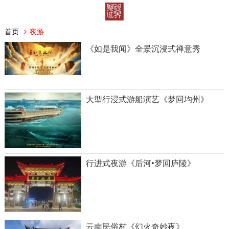
首页
夜游
《如是我闻》全景沉浸式禅意秀
大型行浸式游船演艺《梦回均州》
行进式夜游《后河•梦回庐陵》
云南民俗村《幻火奇妙夜》