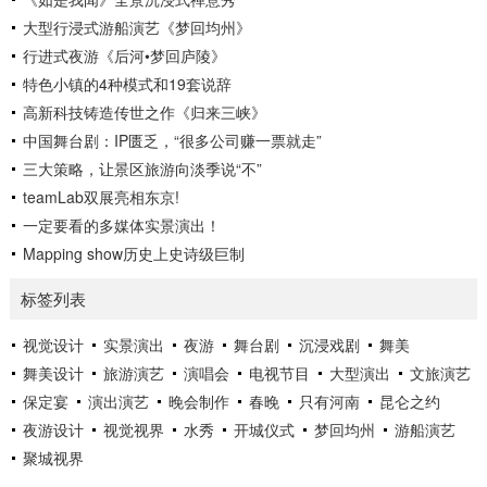
咽喉，吴楚万里之襟带”，是一座拥有2300多年灿烂文明的“中
大型行浸式游船演艺《梦回均州》
华诗城”。作为重庆市文旅“三峡牌”的主战场和最前线，《归来
三峡...
行进式夜游《后河•梦回庐陵》
特色小镇的4种模式和19套说辞
高新科技铸造传世之作《归来三峡》
中国舞台剧：IP匮乏，“很多公司赚一票就走”
三大策略，让景区旅游向淡季说“不”
teamLab双展亮相东京!
一定要看的多媒体实景演出！
Mapping show历史上史诗级巨制
标签列表
视觉设计
实景演出
夜游
舞台剧
沉浸戏剧
舞美
舞美设计
旅游演艺
演唱会
电视节目
大型演出
文旅演艺
保定宴
演出演艺
晚会制作
春晚
只有河南
昆仑之约
夜游设计
视觉视界
水秀
开城仪式
梦回均州
游船演艺
聚城视界