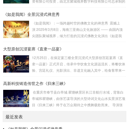
资有限公司投资，由北京聚城视界数字科技有限公司总承制的
国。聚城视界深度参与了该项目，负责了幻...
汉江夜游演艺项目。它将观众带入一段奇幻的旅程。主创设计
《如是我闻》全景沉浸式禅意秀
团队：刘峰 杨佳佳 作品聚城视界 总制作总 设 计：刘峰总 导
演：杨佳佳导 演：范宇鹏视觉设计：葛锐项目管理：崔法
《如是我闻》：一场跨越时空的佛教文化的禅意秀 震撼上
明技术总监：崔法明舞蹈编导：吴琼 李静作曲音乐：方浚豪
演 2025年3月8日，海南三亚南山文化旅游区 —— 由国内顶
舞美设计：李劼鹏主题包装：王雍舞美工程：大连金沅装...
尖团队聚城视界，倾力打造的沉浸式佛教文化演出《如是我
闻》隆重试演。这部以佛教经典《妙法莲华经》为灵感源泉的
大型原创沉浸宴席《直隶一品宴》
作品，通过创新的舞台设计、先进的科技手段和深刻的文化内
涵，为观众呈现一场跨越时空的心灵之旅。作为国内首部将佛
12月25日，在保定宴三楼全景沉浸式大型原创宫廷宴席《直
教哲理与现代科技深度融合的沉浸式演出，全景沉浸式禅意秀
隶一品宴》正式开启，传承中华饮食文化源远流长，将餐饮体
《如是我闻》不仅是一场视觉与听觉的盛宴，更是一次对生
验、宫廷礼仪、光影演出、非遗文化融入其中，给食客带来一
命、...
场创新的沉浸式用餐体验。保定靴城是冀菜发源地，作为直隶
高新科技铸造传世之作《归来三峡》
官府菜第六代传承人，保定宴董事长梁连起先生致力于官府菜
的传承、菜谱挖掘和保护。该宴席吸取冀菜饮食文化精髓，一
在重庆市奉节县白帝城·瞿塘峡景区长江非航行水域，背靠白
餐一饭精雕细琢尽显匠心传承，将非遗美食与原创戏剧以宴席
帝城和瞿塘峡，由张艺谋导演的大型诗词文化山水实景演艺项
的形式呈现在大众面前，让客人审视特定时代的文化遗存，感
目《归来三峡》终于在万众期待之中携舞载歌而来。 导演张
受直隶文化的独特魅力。《直隶一品宴》讲述直隶官...
艺谋、制作人沙晓岚、创意制作方北京锋尚世纪文化传媒股份
最近发表
有限公司（简称锋尚文化）携手相关主创团队历经1年多的紧
张筹备，几经打磨，终成盛宴。 重庆市奉节县，“西南四道之
《如是我闻》全景沉浸式禅意秀