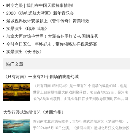
时空之眼 | 我们在中国天眼搞事情啦!
2020《扬帆远航大湾区》新年音乐会
聚城视界设计安徽颍上《管仲传奇》舞美特效
实景演出《印象·武隆》
加拿大再次惊艳世界！大瀑布冬季灯节+6国烟花秀
今时今日安仁 | 年终岁末，带你领略别样视觉盛宴
实景演出《长恨歌》
热门文章
《只有河南》一座有21个剧场的戏剧幻城
《只有河南·戏剧幻城》是一座有21个剧场的戏剧幻城，也是
世界上目前规模最大的戏剧聚落群。项目占地622亩，是河南
省的A类重点项目。由建业集团联袂王潮歌导演历时四年共同
打造而成，是王潮歌继“印象”“又见”系列之后的全新文化作品
大型行浸式游船演艺《梦回均州》
——“只有”系列的扛鼎之作。作为一部以厚重的中原文化为题
材的殿堂级作品，《只有河南》以首创的“戏剧幻城”向世界讲
首部南水北调源头故事，大型行浸式游船演艺《梦回均州》，
述河南故事。王潮歌导演用棋盘的格局把土地方格化、戏剧
于2024年6月10日公演。《梦回均州》是湖北丹江文化旅游投
化，将数个剧场聚落群粘合在一起，为世界打造了一个戏剧王