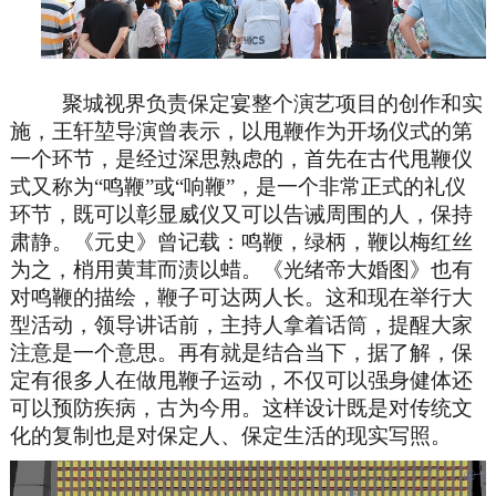
聚城视界负责保定宴整个演艺项目的创作和实
施，王轩堃导演曾表示，以甩鞭作为开场仪式的第
一个环节，是经过深思熟虑的，首先在古代甩鞭仪
式又称为“鸣鞭”或“响鞭”，是一个非常正式的礼仪
环节，既可以彰显威仪又可以告诫周围的人，保持
肃静。《元史》曾记载：鸣鞭，绿柄，鞭以梅红丝
为之，梢用黄茸而渍以蜡。《光绪帝大婚图》也有
对鸣鞭的描绘，鞭子可达两人长。这和现在举行大
型活动，领导讲话前，主持人拿着话筒，提醒大家
注意是一个意思。再有就是结合当下，据了解，保
定有很多人在做甩鞭子运动，不仅可以强身健体还
可以预防疾病，古为今用。这样设计既是对传统文
化的复制也是对保定人、保定生活的现实写照。