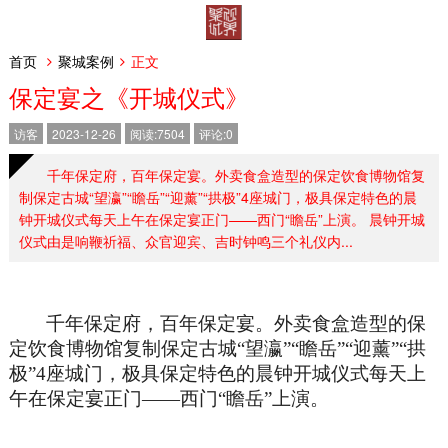
首页
聚城案例
正文
保定宴之《开城仪式》
访客
2023-12-26
阅读:7504
评论:0
千年保定府，百年保定宴。外卖食盒造型的保定饮食博物馆复
制保定古城“望瀛”“瞻岳”“迎薰”“拱极”4座城门，极具保定特色的晨
钟开城仪式每天上午在保定宴正门——西门“瞻岳”上演。 晨钟开城
仪式由是响鞭祈福、众官迎宾、吉时钟鸣三个礼仪内...
千年保定府，百年保定宴。外卖食盒造型的保
定饮食博物馆复制保定古城
“
望瀛”“瞻岳”“迎薰”“拱
极”4座城门，极具保定特色的晨钟开城仪式每天上
午在保定宴正门——西门“瞻岳”上演。