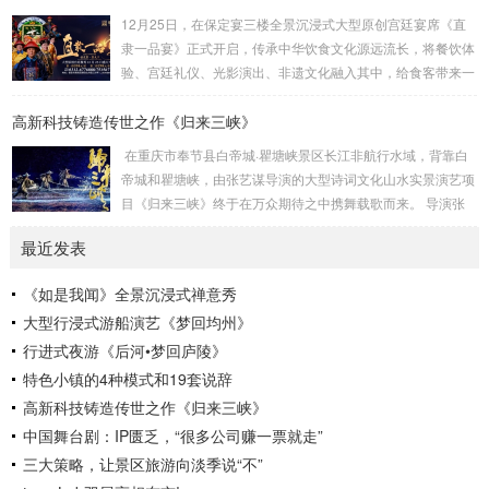
涵，为观众呈现一场跨越时空的心灵之旅。作为国内首部将佛
12月25日，在保定宴三楼全景沉浸式大型原创宫廷宴席《直
教哲理与现代科技深度融合的沉浸式演出，全景沉浸式禅意秀
隶一品宴》正式开启，传承中华饮食文化源远流长，将餐饮体
《如是我闻》不仅是一场视觉与听觉的盛宴，更是一次对生
验、宫廷礼仪、光影演出、非遗文化融入其中，给食客带来一
命、...
场创新的沉浸式用餐体验。保定靴城是冀菜发源地，作为直隶
高新科技铸造传世之作《归来三峡》
官府菜第六代传承人，保定宴董事长梁连起先生致力于官府菜
的传承、菜谱挖掘和保护。该宴席吸取冀菜饮食文化精髓，一
在重庆市奉节县白帝城·瞿塘峡景区长江非航行水域，背靠白
餐一饭精雕细琢尽显匠心传承，将非遗美食与原创戏剧以宴席
帝城和瞿塘峡，由张艺谋导演的大型诗词文化山水实景演艺项
的形式呈现在大众面前，让客人审视特定时代的文化遗存，感
目《归来三峡》终于在万众期待之中携舞载歌而来。 导演张
受直隶文化的独特魅力。《直隶一品宴》讲述直隶官...
艺谋、制作人沙晓岚、创意制作方北京锋尚世纪文化传媒股份
最近发表
有限公司（简称锋尚文化）携手相关主创团队历经1年多的紧
张筹备，几经打磨，终成盛宴。 重庆市奉节县，“西南四道之
《如是我闻》全景沉浸式禅意秀
咽喉，吴楚万里之襟带”，是一座拥有2300多年灿烂文明的“中
大型行浸式游船演艺《梦回均州》
华诗城”。作为重庆市文旅“三峡牌”的主战场和最前线，《归来
三峡...
行进式夜游《后河•梦回庐陵》
特色小镇的4种模式和19套说辞
高新科技铸造传世之作《归来三峡》
中国舞台剧：IP匮乏，“很多公司赚一票就走”
三大策略，让景区旅游向淡季说“不”