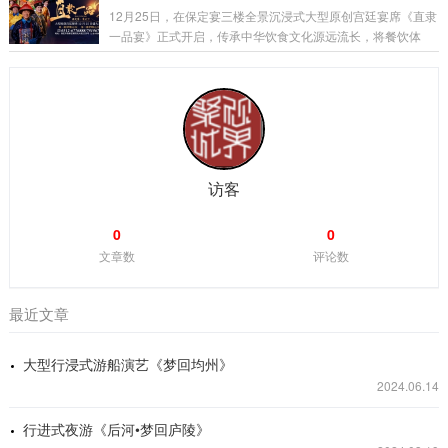
组成。响鞭祈福、钟鸣十声、礼炮十响、大号吹起、鸣锣开
12月25日，在保定宴三楼全景沉浸式大型原创宫廷宴席《直隶
道，仪仗队分列站队，一城五衙署官员齐聚保定古城门下，唤
一品宴》正式开启，传承中华饮食文化源远流长，将餐饮体
醒了悠远的靴城记忆。聚城视界负责保定宴整个演艺项目的创
验、宫廷礼仪、光影演出、非遗文化融入其中，给食客带来一
作和实施，王轩堃导演曾表示，以甩鞭作为开场仪式的第一个
场创新的沉浸式用餐体验。保定靴城是冀菜发源地，作为直隶
环节，是经过深思熟虑的，...
官府菜第六代传承人，保定宴董事长梁连起先生致力于官府菜
的传承、菜谱挖掘和保护。该宴席吸取冀菜饮食文化精髓，一
餐一饭精雕细琢尽显匠心传承，将非遗美食与原创戏剧以宴席
的形式呈现在大众面前，让客人审视特定时代的文化遗存，感
受直隶文化的独特魅力。《直隶一品宴》讲述直隶官...
访客
0
0
文章数
评论数
最近文章
大型行浸式游船演艺《梦回均州》
2024.06.14
行进式夜游《后河•梦回庐陵》