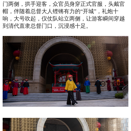
门两侧，拱手迎客，众官员身穿正式官服，头戴官
帽，伴随着总督大人铿锵有力的“开城”，礼炮十
响，大号吹起，仪仗队站立两侧，让游客瞬间穿越
到清代直隶总督门口，沉浸感十足。