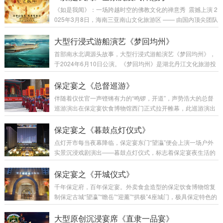
《如是我闻》：一场跨越时空的佛教文化的禅意秀 震撼上演 2
025年3月8日，海南三亚南山文化旅游区 —— 由国内顶尖团队
聚城视界，倾力打造的沉浸式佛教文化演出《如是我闻》隆重
试演。这部以佛教经典《妙法莲华经》为灵感源泉的作品，通
大型行浸式游船演艺《梦回均州》
过创新的舞台设计、先进的科技手段和深刻的文化内涵，为观
首部南水北调源头故事，大型行浸式游船演艺《梦回均州》，
众呈现一场跨越时空的心灵之旅。作为国内首部将佛教哲理与
于2024年6月10日公演。《梦回均州》是湖北丹江文化旅游投
现代科技深度融合的沉浸式演出，全景沉浸式禅意秀《如是我
资有限公司投资，由北京聚城视界数字科技有限公司总承制的
闻》不仅是一场视觉与听觉的盛宴，更是一次对生命、...
汉江夜游演艺项目。它将观众带入一段奇幻的旅程。主创设计
保定宴之《总督巡游》
团队：刘峰 杨佳佳 作品聚城视界 总制作总 设 计：刘峰总 导
伴随着仪仗官一声铿锵有力的“鸣锣，开道”，声势浩大的总督
演：杨佳佳导 演：范宇鹏视觉设计：葛锐项目管理：崔法明
巡游演出在保定宴饮食博物馆西门正式拉开帷幕，此巡游演出
技术总监：崔法明舞蹈编导：吴琼 李静作曲音乐：方浚豪舞美
参照保定直隶总督府关于总督巡游的仪仗队的记载，全面展现
设计：李劼鹏主题包装：王雍舞美工程：大连金沅装...
直隶总督巡游盛况，为市民游客打造具有保定特色、直隶风情
保定宴之《暮鼓点灯仪式》
的民俗文化盛宴。巡游队伍包括直隶总督、各级官员、仪仗官
点灯开市每当夜幕降临，保定宴东门“望灜”便会上演一场户外
及仪仗队人员，总计七十余人。仪仗队道具包括:鸣锣、青旗、
实景沉浸戏剧演出——暮鼓点灯仪式，标志着保定宴夜生活的
飞虎旗、杏黄旗、青扇、单戟、雁翎刀、象鼻刀、三股叉、黄
开启。以戏剧沉浸式演绎的形式，结合多媒体灯光、舞美道
金棍、桐棍、杀威棒、皮槊、回避肃静牌。华盖、金瓜、金
具，让游客置身老保定城下，见证古代夜市开启瞬间。保定宴
保定宴之《开城仪式》
斧、朝天蹬、佛指、官职牌等。总督巡游队伍分两列...
暮鼓点灯仪式又称开市仪式，为开始夜市之意。整个仪式分三
千年保定府，百年保定宴。外卖食盒造型的保定饮食博物馆复
部分组成，分别是老军嬉戏、击鼓点灯和舞狮表演。此仪式中
制保定古城“望瀛”“瞻岳”“迎薰”“拱极”4座城门，极具保定特色的
最大的道具莫过于9面大鼓。最大鼓面直径1.8米， 放置于城门
晨钟开城仪式每天上午在保定宴正门——西门“瞻岳”上演。 晨
正上方。另外8面略小，直径也有1.2米，分别左右对称放置于
钟开城仪式由是响鞭祈福、众官迎宾、吉时钟鸣三个礼仪内容
大型原创沉浸宴席《直隶一品宴》
城门上和城门左右。演出人员有礼仪官、守...