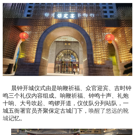
晨钟开城仪式由是响鞭祈福、众官迎宾、吉时钟
鸣三个礼仪内容组成。响鞭祈福、钟鸣十声、礼炮
十响、大号吹起、鸣锣开道，仪仗队分列站队，一
城五衙署官员齐聚保定古城门下，
唤醒了悠远的靴
城
记忆。