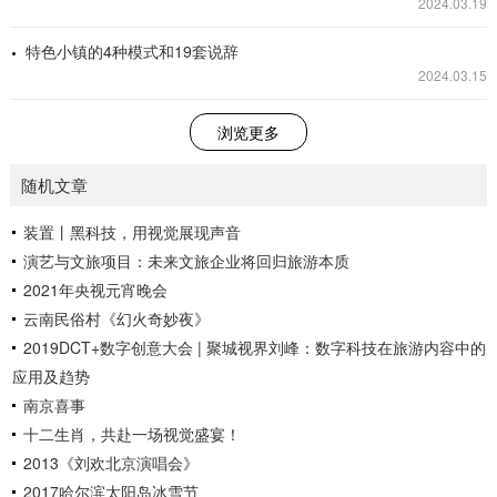
2024.03.19
特色小镇的4种模式和19套说辞
2024.03.15
浏览更多
随机文章
装置丨黑科技，用视觉展现声音
演艺与文旅项目：未来文旅企业将回归旅游本质
2021年央视元宵晚会
云南民俗村《幻火奇妙夜》
2019DCT+数字创意大会 | 聚城视界刘峰：数字科技在旅游内容中的
应用及趋势
南京喜事
十二生肖，共赴一场视觉盛宴！
2013《刘欢北京演唱会》
2017哈尔滨太阳岛冰雪节