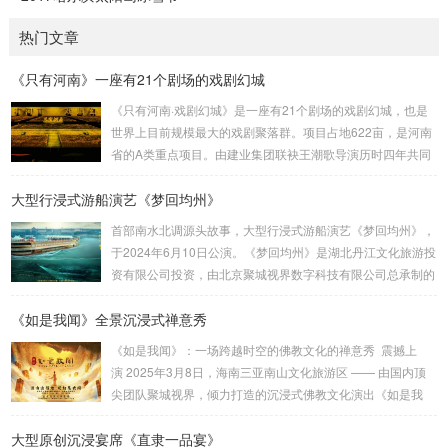
热门文章
《只有河南》一座有21个剧场的戏剧幻城
《只有河南·戏剧幻城》是一座有21个剧场的戏剧幻城，也是
世界上目前规模最大的戏剧聚落群。项目占地622亩，是河南
省的A类重点项目。由建业集团联袂王潮歌导演历时四年共同
打造而成，是王潮歌继“印象”“又见”系列之后的全新文化作品
大型行浸式游船演艺《梦回均州》
——“只有”系列的扛鼎之作。作为一部以厚重的中原文化为题
材的殿堂级作品，《只有河南》以首创的“戏剧幻城”向世界讲
首部南水北调源头故事，大型行浸式游船演艺《梦回均州》，
述河南故事。王潮歌导演用棋盘的格局把土地方格化、戏剧
于2024年6月10日公演。《梦回均州》是湖北丹江文化旅游投
化，将数个剧场聚落群粘合在一起，为世界打造了一个戏剧王
资有限公司投资，由北京聚城视界数字科技有限公司总承制的
国。聚城视界深度参与了该项目，负责了幻...
汉江夜游演艺项目。它将观众带入一段奇幻的旅程。主创设计
《如是我闻》全景沉浸式禅意秀
团队：刘峰 杨佳佳 作品聚城视界 总制作总 设 计：刘峰总 导
演：杨佳佳导 演：范宇鹏视觉设计：葛锐项目管理：崔法
《如是我闻》：一场跨越时空的佛教文化的禅意秀 震撼上
明技术总监：崔法明舞蹈编导：吴琼 李静作曲音乐：方浚豪
演 2025年3月8日，海南三亚南山文化旅游区 —— 由国内顶
舞美设计：李劼鹏主题包装：王雍舞美工程：大连金沅装...
尖团队聚城视界，倾力打造的沉浸式佛教文化演出《如是我
闻》隆重试演。这部以佛教经典《妙法莲华经》为灵感源泉的
大型原创沉浸宴席《直隶一品宴》
作品，通过创新的舞台设计、先进的科技手段和深刻的文化内