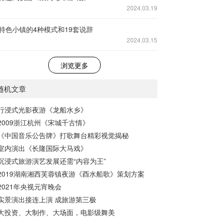
2024.03.19
特色小镇的4种模式和19套说辞
2024.03.15
浏览更多
随机文章
行浸式光影夜游《龙船水乡》
2009浙江杭州《宋城千古情》
《中国音乐公告牌》打歌舞台精彩视觉揭秘
室内演出《长隆国际大马戏》
沉浸式旅游演艺发展还需“内容为王”
2019湖南湘西芙蓉镇夜游《酉水船歌》策划方案
2021年央视元宵晚会
实景演出接连上演 成旅游第三极
大投资、大制作、大场面，电影级舞美