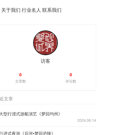
务
关于我们
行业名人
联系我们
访客
0
0
文章数
评论数
近文章
大型行浸式游船演艺《梦回均州》
2024.06.14
行进式夜游《后河•梦回庐陵》