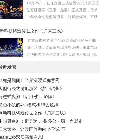
12月25日，在保定宴三楼全景沉浸式大型原
金沅装...
台设计、先进的科技手段和深刻的文化内
创宫廷宴席《直隶一品宴》正式开启，传承
涵，为观众呈现一场跨越时空的心灵之旅。
中华饮食文化源远流长，将餐饮体验、宫廷
作为国内首部将佛教哲理与现代科技深度融
礼仪、光影演出、非遗文化融入其中，给食
合的沉浸式演出，全景沉浸式禅意秀《如是
新科技铸造传世之作《归来三峡》
客带来一场创新的沉浸式用餐体验。保定靴
我闻》不仅是一场视觉与听觉的盛宴，更是
城是冀菜发源地，作为直隶官府菜第六代传
在重庆市奉节县白帝城·瞿塘峡景区长江非
一次对生命、...
承人，保定宴董事长梁连起先生致力于官府
航行水域，背靠白帝城和瞿塘峡，由张艺谋
菜的传承、菜谱挖掘和保护。该宴席吸取冀
导演的大型诗词文化山水实景演艺项目《归
菜饮食文化精髓，一餐一饭精雕细琢尽显匠
来三峡》终于在万众期待之中携舞载歌而
心传承，将非遗美食与原创戏剧以宴席的形
最近发表
来。 导演张艺谋、制作人沙晓岚、创意制作
式呈现在大众面前，让客人审视特定时代的
方北京锋尚世纪文化传媒股份有限公司（简
文化遗存，感受直隶文化的独特魅力。《直
《如是我闻》全景沉浸式禅意秀
称锋尚文化）携手相关主创团队历经1年多
隶一品宴》讲述直隶官...
大型行浸式游船演艺《梦回均州》
的紧张筹备，几经打磨，终成盛宴。 重庆市
奉节县，“西南四道之咽喉，吴楚万里之襟
行进式夜游《后河•梦回庐陵》
带”，是一座拥有2300多年灿烂文明的“中华
特色小镇的4种模式和19套说辞
诗城”。作为重庆市文旅“三峡牌”的主战场和
高新科技铸造传世之作《归来三峡》
最前线，《归来三峡...
中国舞台剧：IP匮乏，“很多公司赚一票就走”
三大策略，让景区旅游向淡季说“不”
teamLab双展亮相东京!