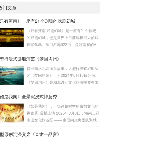
热门文章
只有河南》一座有21个剧场的戏剧幻城
《只有河南·戏剧幻城》是一座有21个剧场
的戏剧幻城，也是世界上目前规模最大的戏
剧聚落群。项目占地622亩，是河南省的A
类重点项目。由建业集团联袂王潮歌导演历
型行浸式游船演艺《梦回均州》
时四年共同打造而成，是王潮歌继“印象”“又
见”系列之后的全新文化作品——“只有”系列
首部南水北调源头故事，大型行浸式游船演
的扛鼎之作。作为一部以厚重的中原文化为
艺《梦回均州》，于2024年6月10日公演。
题材的殿堂级作品，《只有河南》以首创
《梦回均州》是湖北丹江文化旅游投资有限
的“戏剧幻城”向世界讲述河南故事。王潮歌
公司投资，由北京聚城视界数字科技有限公
导演用棋盘的格局把土地方格化、戏剧化，
如是我闻》全景沉浸式禅意秀
司总承制的汉江夜游演艺项目。它将观众带
将数个剧场聚落群粘合在一起，为世界打造
入一段奇幻的旅程。主创设计团队：刘峰 杨
《如是我闻》：一场跨越时空的佛教文化的
了一个戏剧王国。聚城视界深度参与了该项
佳佳 作品聚城视界 总制作总 设 计：刘峰总
禅意秀 震撼上演 2025年3月8日，海南三亚
目，负责了幻...
导 演：杨佳佳导 演：范宇鹏视觉设计：
南山文化旅游区 —— 由国内顶尖团队聚城
葛锐项目管理：崔法明技术总监：崔法明舞
视界，倾力打造的沉浸式佛教文化演出《如
蹈编导：吴琼 李静作曲音乐：方浚豪舞美设
型原创沉浸宴席《直隶一品宴》
是我闻》隆重试演。这部以佛教经典《妙法
计：李劼鹏主题包装：王雍舞美工程：大连
莲华经》为灵感源泉的作品，通过创新的舞