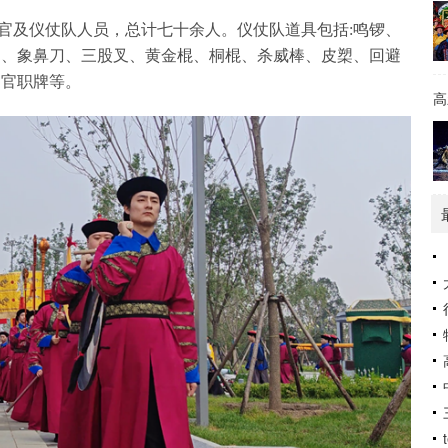
官及仪仗队人员，总计七十余人。仪仗队道具
包括:鸣锣、
刀、
象鼻刀、三股叉、
黄金棍、桐棍、杀威棒、皮槊、
回避
、官职牌等。
高