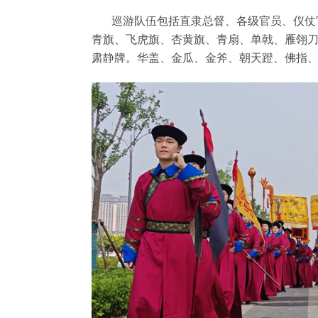
巡游队伍包括直隶总督、各级官员、仪仗
青旗、飞虎旗、杏黄旗、青扇、
单戟、
雁翎
肃静牌。华盖、金瓜、金斧、朝天蹬、佛指