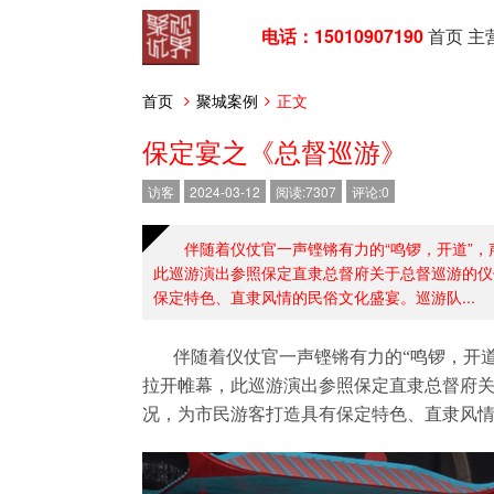
电话：15010907190
首页
主
首页
聚城案例
正文
保定宴之《总督巡游》
访客
2024-03-12
阅读:7307
评论:0
伴随着仪仗官一声铿锵有力的“鸣锣，开道”
此巡游演出参照保定直隶总督府关于总督巡游的仪
保定特色、直隶风情的民俗文化盛宴。巡游队...
伴随着仪仗官一声铿锵有力的“鸣锣，开
拉开帷幕，此巡游演出参照保定直隶总督府
况，为市民游客打造具有保定特色、直隶风