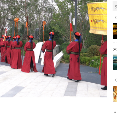
《
大
《
大