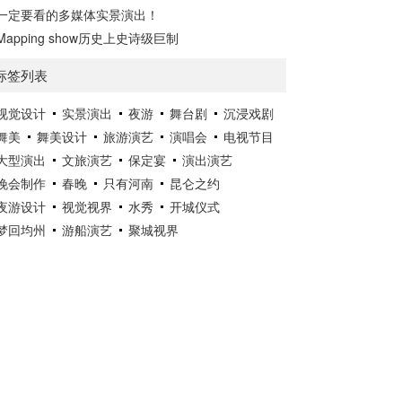
一定要看的多媒体实景演出！
Mapping show历史上史诗级巨制
标签列表
视觉设计
实景演出
夜游
舞台剧
沉浸戏剧
舞美
舞美设计
旅游演艺
演唱会
电视节目
大型演出
文旅演艺
保定宴
演出演艺
晚会制作
春晚
只有河南
昆仑之约
夜游设计
视觉视界
水秀
开城仪式
梦回均州
游船演艺
聚城视界