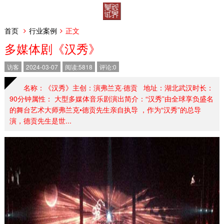
首页
行业案例
正文
多媒体剧《汉秀》
访客
2024-03-07
阅读:5818
评论:0
名称：《汉秀》主创：演弗兰克·德贡 地址：湖北武汉时长：
90分钟属性： 大型多媒体音乐剧演出简介：“汉秀”由全球享负盛名
的舞台艺术大师弗兰克•德贡先生亲自执导 ，作为“汉秀”的总导
演，德贡先生是世...