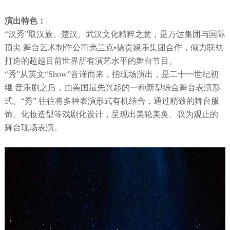
演出特色：
“汉秀”取汉族、楚汉、武汉文化精粹之意，是万达集团与国际
顶尖 舞台艺术制作公司弗兰克•德贡娱乐集团合作，倾力联袂
打造的超越目前世界所有演艺水平的舞台节目。
“秀”从英文“Show”音译而来，指现场演出，是二十一世纪初
继 音乐剧之后，由美国最先兴起的一种新型综合舞台表演形
式。“秀” 往往将多种表演形式有机结合，通过精致的舞台服
饰、化妆造型等戏剧化设计，呈现出美轮美奂、叹为观止的
舞台现场表演。