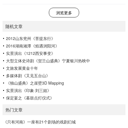
浏览更多
随机文章
2012山东兖州《菩提东行》
2016湖南湘潭《焰遇浏阳河》
实景演出《1212西安事变》
大型立体史诗剧《贺兰山盛典》宁夏银川热映中
文旅发展黄金十年
多媒体剧《又见五台山》
《独山盛典》之崖壁3D Mapping
实景演出《印象·刘三姐》
保定宴之《暮鼓点灯仪式》
热门文章
《只有河南》一座有21个剧场的戏剧幻城