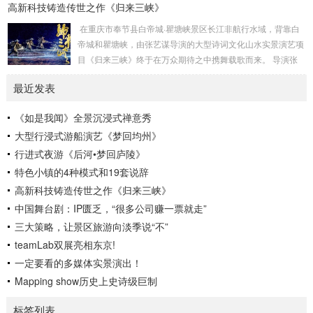
高新科技铸造传世之作《归来三峡》
官府菜第六代传承人，保定宴董事长梁连起先生致力于官府菜
的传承、菜谱挖掘和保护。该宴席吸取冀菜饮食文化精髓，一
在重庆市奉节县白帝城·瞿塘峡景区长江非航行水域，背靠白
餐一饭精雕细琢尽显匠心传承，将非遗美食与原创戏剧以宴席
帝城和瞿塘峡，由张艺谋导演的大型诗词文化山水实景演艺项
的形式呈现在大众面前，让客人审视特定时代的文化遗存，感
目《归来三峡》终于在万众期待之中携舞载歌而来。 导演张
受直隶文化的独特魅力。《直隶一品宴》讲述直隶官...
艺谋、制作人沙晓岚、创意制作方北京锋尚世纪文化传媒股份
最近发表
有限公司（简称锋尚文化）携手相关主创团队历经1年多的紧
张筹备，几经打磨，终成盛宴。 重庆市奉节县，“西南四道之
《如是我闻》全景沉浸式禅意秀
咽喉，吴楚万里之襟带”，是一座拥有2300多年灿烂文明的“中
大型行浸式游船演艺《梦回均州》
华诗城”。作为重庆市文旅“三峡牌”的主战场和最前线，《归来
三峡...
行进式夜游《后河•梦回庐陵》
特色小镇的4种模式和19套说辞
高新科技铸造传世之作《归来三峡》
中国舞台剧：IP匮乏，“很多公司赚一票就走”
三大策略，让景区旅游向淡季说“不”
teamLab双展亮相东京!
一定要看的多媒体实景演出！
Mapping show历史上史诗级巨制
标签列表