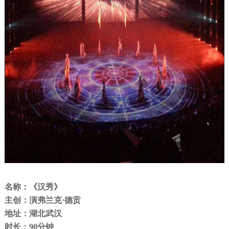
名称：
《
汉秀
》
主创：
演弗兰克·德贡
地址：
湖北武汉
时长：
90分钟