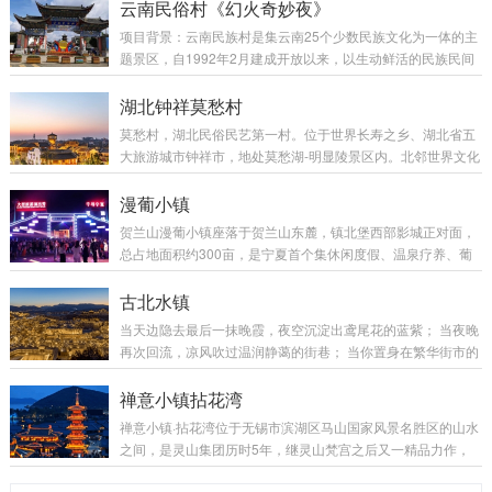
承载着悠久的庐陵文化。后河两岸店铺林立，商贾云集，成为
云南民俗村《幻火奇妙夜》
古庐陵重要的“经济文化长廊”。打造《后河·梦回庐陵》，将文
项目背景：云南民族村是集云南25个少数民族文化为一体的主
化游与城市游、夜间游、赣江水上游相融合，光影创意融合地
题景区，自1992年2月建成开放以来，以生动鲜活的民族民间
域文化及城市内河，打造“出新、出奇、出彩、可持续”夜间文
文化，展示了云南25个少数民族的建筑艺术、歌舞服饰、文化
化旅游消费集聚区，深入更新城市精...
风情、宗教信仰和生活习俗，在昆明旅游产业发展和民族团结
湖北钟祥莫愁村
进步示范工作中发挥着重要作用。为筹备COP15展示更为绚丽
莫愁村，湖北民俗民艺第一村。位于世界长寿之乡、湖北省五
多彩的夜间民族村，向全世界呈现七彩云南的美丽形象。同
大旅游城市钟祥市，地处莫愁湖-明显陵景区内。北邻世界文化
时，更有助于推动区域内“夜”经济的发展，和周边海埂公园和
遗产明显陵，南依莫愁湖国家级湿地公园。莫愁村，因楚国歌
滇池大坝一起，形成有规模的夜游景点集合，推动片区发展和
舞艺术家莫愁女生长于此而得名。千百年来，围绕莫愁村、莫
漫葡小镇
旅游升级转型。此次民族村自2020年...
愁女，以及“阳春白雪”和阳春台、白雪楼等传诵着许多动人故
贺兰山漫葡小镇座落于贺兰山东麓，镇北堡西部影城正对面，
事、为历代文人墨客所倾慕寻访。 2015年10月，尘封历史记
总占地面积约300亩，是宁夏首个集休闲度假、温泉疗养、葡
忆里的古村，随着的开发而迎来了新生，定位于“荆楚原乡、长
萄酒文化体验、美食购物、特色民宿、夜生活为一体的综合型
寿源地”、冀以“莫愁老街·市井民俗区、莫愁渡·楚风市集区、百
特色旅游小镇。其中，位于漫葡小镇中心广场的贺兰山星空夜
古北水镇
岁湾·古作餐饮区、桃...
市是贺兰山下唯一的度假型夜市。贺兰山下，泡温泉、看星
当天边隐去最后一抹晚霞，夜空沉淀出鸢尾花的蓝紫； 当夜晚
空、逛夜市、赏声光电夜景秀、参与永不落幕的音乐盛宴。夜
再次回流，凉风吹过温润静蔼的街巷； 当你置身在繁华街市的
市小吃大有特色，由通过大众公投、官方认证的宁夏美食必吃
某个寂静角落，转而回望星空下的小镇， 熟悉的小街、热闹的
榜单300多家特色小吃组成，不出漫葡小镇，吃遍宁夏美食。...
广场、高耸的城楼、静默的石桥……许多事物，都有了新的光
禅意小镇拈花湾
彩。当天边隐去最后一抹晚霞，夜空沉淀出鸢尾花的蓝紫； 当
禅意小镇·拈花湾位于无锡市滨湖区马山国家风景名胜区的山水
夜晚再次回流，凉风吹过温润静蔼的街巷； 当你置身在繁华街
之间，是灵山集团历时5年，继灵山梵宫之后又一精品力作，
市的某个寂静角落，转而回望星空下的小镇， 熟悉的小街、热
于2015年11月14日开放。这里向来有“净空、净土、净水”之
闹的广场、高耸的城楼、静默的石...