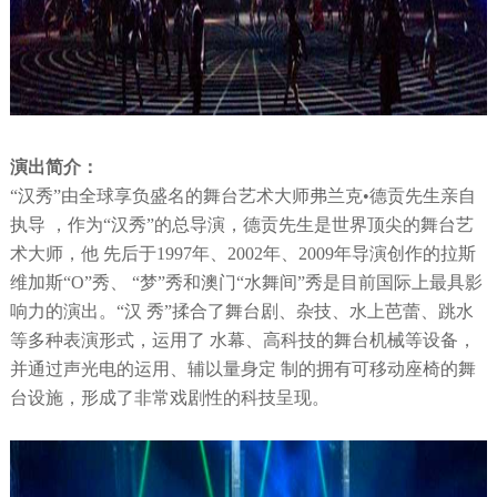
演出简介：
“汉秀”由全球享负盛名的舞台艺术大师弗兰克•德贡先生亲自
执导 ，作为“汉秀”的总导演，德贡先生是世界顶尖的舞台艺
术大师，他 先后于1997年、2002年、2009年导演创作的拉斯
维加斯“O”秀、 “梦”秀和澳门“水舞间”秀是目前国际上最具影
响力的演出。“汉 秀”揉合了舞台剧、杂技、水上芭蕾、跳水
等多种表演形式，运用了 水幕、高科技的舞台机械等设备，
并通过声光电的运用、辅以量身定 制的拥有可移动座椅的舞
台设施，形成了非常戏剧性的科技呈现。