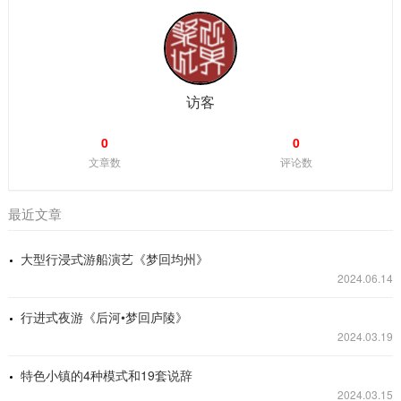
称，生态秀美，环境优越。而拈花湾靠山面湖，更与驰名中外
的灵山大佛依山为邻，可以说是得尽天地人文灵气。 “拈花
湾”的命名，一方面源于灵山会上佛祖拈花而迦叶微笑的经典故
事拈花一笑，同时也缘于它所在的地块形似五叶莲花的神奇山
水。小镇整体建筑风格以唐风宋韵为主，融入了中国江南小镇
特有的水系，打造出了一种独...
访客
0
0
文章数
评论数
最近文章
大型行浸式游船演艺《梦回均州》
2024.06.14
行进式夜游《后河•梦回庐陵》
2024.03.19
特色小镇的4种模式和19套说辞
2024.03.15