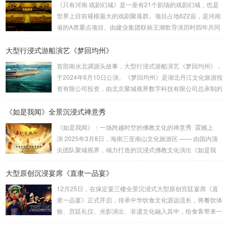
《只有河南·戏剧幻城》是一座有21个剧场的戏剧幻城，也是
世界上目前规模最大的戏剧聚落群。项目占地622亩，是河南
省的A类重点项目。由建业集团联袂王潮歌导演历时四年共同
打造而成，是王潮歌继“印象”“又见”系列之后的全新文化作品
大型行浸式游船演艺《梦回均州》
——“只有”系列的扛鼎之作。作为一部以厚重的中原文化为题
材的殿堂级作品，《只有河南》以首创的“戏剧幻城”向世界讲
首部南水北调源头故事，大型行浸式游船演艺《梦回均州》，
述河南故事。王潮歌导演用棋盘的格局把土地方格化、戏剧
于2024年6月10日公演。《梦回均州》是湖北丹江文化旅游投
化，将数个剧场聚落群粘合在一起，为世界打造了一个戏剧王
资有限公司投资，由北京聚城视界数字科技有限公司总承制的
国。聚城视界深度参与了该项目，负责了幻...
汉江夜游演艺项目。它将观众带入一段奇幻的旅程。主创设计
《如是我闻》全景沉浸式禅意秀
团队：刘峰 杨佳佳 作品聚城视界 总制作总 设 计：刘峰总 导
演：杨佳佳导 演：范宇鹏视觉设计：葛锐项目管理：崔法
《如是我闻》：一场跨越时空的佛教文化的禅意秀 震撼上
明技术总监：崔法明舞蹈编导：吴琼 李静作曲音乐：方浚豪
演 2025年3月8日，海南三亚南山文化旅游区 —— 由国内顶
舞美设计：李劼鹏主题包装：王雍舞美工程：大连金沅装...
尖团队聚城视界，倾力打造的沉浸式佛教文化演出《如是我
闻》隆重试演。这部以佛教经典《妙法莲华经》为灵感源泉的
大型原创沉浸宴席《直隶一品宴》
作品，通过创新的舞台设计、先进的科技手段和深刻的文化内
涵，为观众呈现一场跨越时空的心灵之旅。作为国内首部将佛
12月25日，在保定宴三楼全景沉浸式大型原创宫廷宴席《直
教哲理与现代科技深度融合的沉浸式演出，全景沉浸式禅意秀
隶一品宴》正式开启，传承中华饮食文化源远流长，将餐饮体
《如是我闻》不仅是一场视觉与听觉的盛宴，更是一次对生
验、宫廷礼仪、光影演出、非遗文化融入其中，给食客带来一
命、...
场创新的沉浸式用餐体验。保定靴城是冀菜发源地，作为直隶