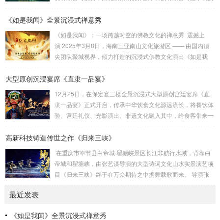
国。聚城视界深度参与了该项目，负责了幻...
汉江夜游演艺项目。它将观众带入一段奇幻的旅程。主创设计
《如是我闻》全景沉浸式禅意秀
团队：刘峰 杨佳佳 作品聚城视界 总制作总 设 计：刘峰总 导
演：杨佳佳导 演：范宇鹏视觉设计：葛锐项目管理：崔法
《如是我闻》：一场跨越时空的佛教文化的禅意秀 震撼上
明技术总监：崔法明舞蹈编导：吴琼 李静作曲音乐：方浚豪
演 2025年3月8日，海南三亚南山文化旅游区 —— 由国内顶
舞美设计：李劼鹏主题包装：王雍舞美工程：大连金沅装...
尖团队聚城视界，倾力打造的沉浸式佛教文化演出《如是我
闻》隆重试演。这部以佛教经典《妙法莲华经》为灵感源泉的
大型原创沉浸宴席《直隶一品宴》
作品，通过创新的舞台设计、先进的科技手段和深刻的文化内
涵，为观众呈现一场跨越时空的心灵之旅。作为国内首部将佛
12月25日，在保定宴三楼全景沉浸式大型原创宫廷宴席《直
教哲理与现代科技深度融合的沉浸式演出，全景沉浸式禅意秀
隶一品宴》正式开启，传承中华饮食文化源远流长，将餐饮体
《如是我闻》不仅是一场视觉与听觉的盛宴，更是一次对生
验、宫廷礼仪、光影演出、非遗文化融入其中，给食客带来一
命、...
场创新的沉浸式用餐体验。保定靴城是冀菜发源地，作为直隶
高新科技铸造传世之作《归来三峡》
官府菜第六代传承人，保定宴董事长梁连起先生致力于官府菜
的传承、菜谱挖掘和保护。该宴席吸取冀菜饮食文化精髓，一
在重庆市奉节县白帝城·瞿塘峡景区长江非航行水域，背靠白
餐一饭精雕细琢尽显匠心传承，将非遗美食与原创戏剧以宴席
帝城和瞿塘峡，由张艺谋导演的大型诗词文化山水实景演艺项
的形式呈现在大众面前，让客人审视特定时代的文化遗存，感
目《归来三峡》终于在万众期待之中携舞载歌而来。 导演张
受直隶文化的独特魅力。《直隶一品宴》讲述直隶官...
艺谋、制作人沙晓岚、创意制作方北京锋尚世纪文化传媒股份
最近发表
有限公司（简称锋尚文化）携手相关主创团队历经1年多的紧
张筹备，几经打磨，终成盛宴。 重庆市奉节县，“西南四道之
《如是我闻》全景沉浸式禅意秀
咽喉，吴楚万里之襟带”，是一座拥有2300多年灿烂文明的“中