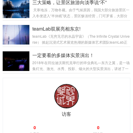
屈指可数。近日，3D科幻舞台剧《三体II 黑暗森林》在上海举
三大策略，让景区旅游向淡季说“不”
峡...
行了开票仪式，由于第一部的“战果”，让这次的续集获得了较
天寒地冻，万物冬藏。由于气候原因，我国大部分旅游景区一
高的关注度。《三体Ⅰ》2016年6月在上海文化广场首演，以近
入冬便进入“半休眠”状态，景区惨淡经营，门可罗雀，大部分
90%的上座率位列年度第一，成为2016年度票房冠军之作。该
宾馆关门歇业。传统的旅游资源闲置，整个行业进入冰封期。
舞台剧的成功因素之一就是有热门小说《三体》加持，当然，
如果充分开发冬季旅游产品、盘活景区淡季旅游经济、打开冬
teamLab双展亮相东京!
《三体》舞台剧将当下全球...
季旅游市场成为整个行业亟需攻克的难题。没有淡季的景区，
teamLab《无穷无尽的水晶宇宙》（The Infinite Crystal Unive
只有淡季的思维。从国内市场来看，冬季旅游产品开发主要面
rse） 掀起沉浸式艺术展览热潮的新媒体艺术团队teamLab正
临以下几方面的问题，如区域交通受限制、基础设施薄弱、冬
在日本东京举办两场空前大展：6月在东京台场举办的展览《te
季旅游资源开发程度低、冬季旅游产品业态单一、冬季宣传不
amLab Borderless》是该艺术团队在东京设置的第一个常设展
一定要看的多媒体实景演出！
足等问题，开发冬季旅游，破解淡季难...
览；《teamLab Planets》主题公园也于7月在东京丰洲正式对
2018年在符拉迪沃斯托克举行的毕业典礼—东方之翼，是一场
外开放。感受无界世界飞舞的花海、流光的森林、游动的锦
集灯光、激光、水秀、投影、烟火的大型实景演出，讲述了一
鲤......充斥着这些光怪陆离元素的沉浸式展览去年登陆北京、深
个关于年轻人未来职业的故事。在这里，成千上万的学生和家
圳...
长一起见证了这场创意十足、生动有趣的表演。 Wings of the
East（东方之翼）是一场25分钟的多媒体实景演出，这场演出
集齐了很多元素，但并不是简单将它们堆砌在一起。激光、水
秀、投影、桥上面的灯光甚至于帆船护卫舰都是联动的，所有
的效果呈现都是循序渐进的，共同组成了一个完整的故
事。 &...
访客
0
0