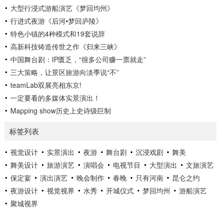
大型行浸式游船演艺《梦回均州》
华诗城”。作为重庆市文旅“三峡牌”的主战场和最前线，《归来
三峡...
行进式夜游《后河•梦回庐陵》
特色小镇的4种模式和19套说辞
高新科技铸造传世之作《归来三峡》
中国舞台剧：IP匮乏，“很多公司赚一票就走”
三大策略，让景区旅游向淡季说“不”
teamLab双展亮相东京!
一定要看的多媒体实景演出！
Mapping show历史上史诗级巨制
标签列表
视觉设计
实景演出
夜游
舞台剧
沉浸戏剧
舞美
舞美设计
旅游演艺
演唱会
电视节目
大型演出
文旅演艺
保定宴
演出演艺
晚会制作
春晚
只有河南
昆仑之约
夜游设计
视觉视界
水秀
开城仪式
梦回均州
游船演艺
聚城视界