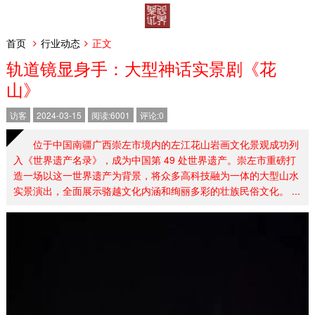
首页
行业动态
正文
轨道镜显身手：大型神话实景剧《花
山》
访客
2024-03-15
阅读:6001
评论:0
位于中国南疆广西崇左市境内的左江花山岩画文化景观成功列
入《世界遗产名录》，成为中国第 49 处世界遗产。崇左市重磅打
造一场以这一世界遗产为背景，将众多高科技融为一体的大型山水
实景演出，全面展示骆越文化内涵和绚丽多彩的壮族民俗文化。 ...