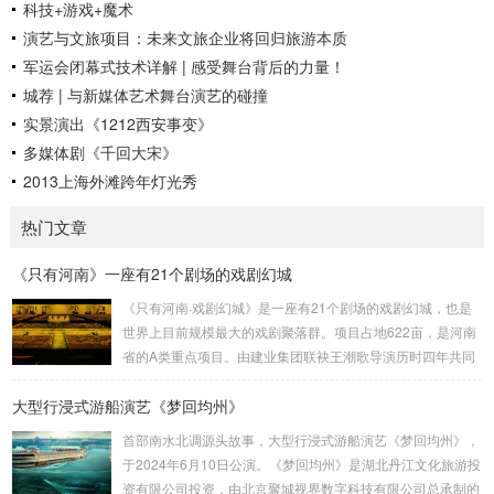
科技+游戏+魔术
演艺与文旅项目：未来文旅企业将回归旅游本质
军运会闭幕式技术详解 | 感受舞台背后的力量！
城荐 | 与新媒体艺术舞台演艺的碰撞
实景演出《1212西安事变》
多媒体剧《千回大宋》
2013上海外滩跨年灯光秀
热门文章
《只有河南》一座有21个剧场的戏剧幻城
《只有河南·戏剧幻城》是一座有21个剧场的戏剧幻城，也是
世界上目前规模最大的戏剧聚落群。项目占地622亩，是河南
省的A类重点项目。由建业集团联袂王潮歌导演历时四年共同
打造而成，是王潮歌继“印象”“又见”系列之后的全新文化作品
大型行浸式游船演艺《梦回均州》
——“只有”系列的扛鼎之作。作为一部以厚重的中原文化为题
材的殿堂级作品，《只有河南》以首创的“戏剧幻城”向世界讲
首部南水北调源头故事，大型行浸式游船演艺《梦回均州》，
述河南故事。王潮歌导演用棋盘的格局把土地方格化、戏剧
于2024年6月10日公演。《梦回均州》是湖北丹江文化旅游投
化，将数个剧场聚落群粘合在一起，为世界打造了一个戏剧王
资有限公司投资，由北京聚城视界数字科技有限公司总承制的