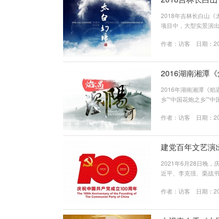
2018年吉林长白山
项目中，大型实景演
诞生至今取得了不错
作者：
访客
日期：202
游景区的发展趋势来
方向。 中小型秀较之
于优质内容研发和...
2016湖南湘潭
2016年湖南湘潭《
乡”“中国花炮之乡”
人，诞生了胡耀邦，王
作者：
访客
日期：202
个，其中国家级景区7
试验区，是长沙东线经
会副中心城...
建党百年文艺演
2021年6月28日
近平、李克强、栗战书
一起观看演出，共同回
作者：
访客
日期：202
人民迈进新征程、奋
诗《伟大征程》的视
工作态度为建党百年献礼