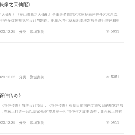
山映像之天仙配》
像之天仙配》《黄山映象之天仙配》是由著名舞蹈艺术家杨丽萍担任艺术总监、
邀担任多媒体视觉的设计与制作。把董永与七妹精彩唱段对故事进行讲述和串
美的风光和一段动人的爱情故事。 该剧将传统的旋律和唱词与现代的声光电
5933
3.12.25 分类：
聚城案例
融合，将杂技与经典情节全新演绎，向观众讲述了一段古老的时光，唱一曲穿越
配》遇到杨丽萍，杨丽萍遇到了聚城视界和德国艺术家，不同领域的“遇见”，东
5351
3.12.25 分类：
聚城案例
《管仲传奇》
上《管仲传奇》舞美设计项目，《管仲传奇》根据目前国内文旅项目的现状趋势
，在颍上打造一台以法家先驱“华夏第一相”管仲作为故事原型，集合颍上特有
形式，结合当下最先进的声光电多媒体等技术手段，打造一台中型室内旅游秀。
5653
3.12.25 分类：
聚城案例
省淮河流域的一种以舞蹈为主要内容的综合性艺术形式，是一种比较完整系统的
有歌有舞有戏剧，具有独特的艺术风格和最丰富的艺术语言，它的舞蹈动作刚健