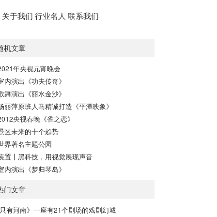
务
关于我们
行业名人
联系我们
随机文章
2021年央视元宵晚会
室内演出《功夫传奇》
歌舞演出《丽水金沙》
杨丽萍原班人马精诚打造《平潭映象》
2012央视春晚《雀之恋》
景区未来的十个趋势
世界著名主题公园
装置丨黑科技，用视觉展现声音
室内演出《梦归琴岛》
热门文章
只有河南》一座有21个剧场的戏剧幻城