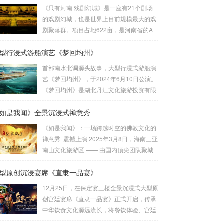
《只有河南·戏剧幻城》是一座有21个剧场
的戏剧幻城，也是世界上目前规模最大的戏
剧聚落群。项目占地622亩，是河南省的A
类重点项目。由建业集团联袂王潮歌导演历
型行浸式游船演艺《梦回均州》
时四年共同打造而成，是王潮歌继“印象”“又
见”系列之后的全新文化作品——“只有”系列
首部南水北调源头故事，大型行浸式游船演
的扛鼎之作。作为一部以厚重的中原文化为
艺《梦回均州》，于2024年6月10日公演。
题材的殿堂级作品，《只有河南》以首创
《梦回均州》是湖北丹江文化旅游投资有限
的“戏剧幻城”向世界讲述河南故事。王潮歌
公司投资，由北京聚城视界数字科技有限公
导演用棋盘的格局把土地方格化、戏剧化，
如是我闻》全景沉浸式禅意秀
司总承制的汉江夜游演艺项目。它将观众带
将数个剧场聚落群粘合在一起，为世界打造
入一段奇幻的旅程。主创设计团队：刘峰 杨
《如是我闻》：一场跨越时空的佛教文化的
了一个戏剧王国。聚城视界深度参与了该项
佳佳 作品聚城视界 总制作总 设 计：刘峰总
禅意秀 震撼上演 2025年3月8日，海南三亚
目，负责了幻...
导 演：杨佳佳导 演：范宇鹏视觉设计：
南山文化旅游区 —— 由国内顶尖团队聚城
葛锐项目管理：崔法明技术总监：崔法明舞
视界，倾力打造的沉浸式佛教文化演出《如
蹈编导：吴琼 李静作曲音乐：方浚豪舞美设
型原创沉浸宴席《直隶一品宴》
是我闻》隆重试演。这部以佛教经典《妙法
计：李劼鹏主题包装：王雍舞美工程：大连
莲华经》为灵感源泉的作品，通过创新的舞
12月25日，在保定宴三楼全景沉浸式大型原
金沅装...
台设计、先进的科技手段和深刻的文化内
创宫廷宴席《直隶一品宴》正式开启，传承
涵，为观众呈现一场跨越时空的心灵之旅。
中华饮食文化源远流长，将餐饮体验、宫廷
作为国内首部将佛教哲理与现代科技深度融
礼仪、光影演出、非遗文化融入其中，给食