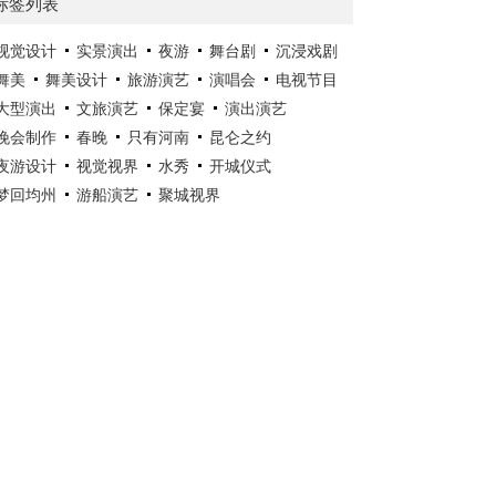
标签列表
视觉设计
实景演出
夜游
舞台剧
沉浸戏剧
舞美
舞美设计
旅游演艺
演唱会
电视节目
大型演出
文旅演艺
保定宴
演出演艺
晚会制作
春晚
只有河南
昆仑之约
夜游设计
视觉视界
水秀
开城仪式
梦回均州
游船演艺
聚城视界