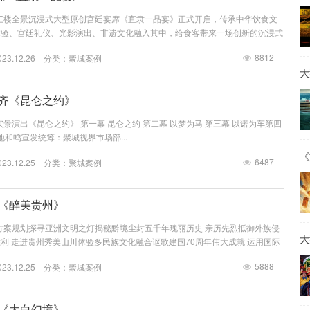
宴三楼全景沉浸式大型原创宫廷宴席《直隶一品宴》正式开启，传承中华饮食文
体验、宫廷礼仪、光影演出、非遗文化融入其中，给食客带来一场创新的沉浸式
是冀菜发源地，作为直隶官府菜第六代传承人，保定宴董事长梁连起先生致力于
8812
3.12.26 分类：
聚城案例
挖掘和保护。该宴席吸取冀菜饮食文化精髓，一餐一饭精雕细琢尽显匠心传承，
大
剧以宴席的形式呈现在大众面前，让客人审视特定时代的文化遗存，感受直隶文
品宴》讲述直隶官...
木齐《昆仑之约》
实景演出《昆仑之约》 第一幕 昆仑之约 第二幕 以梦为马 第三幕 以诺为车第四
地和鸣宣发统筹：聚城视界市场部...
《
6487
3.12.25 分类：
聚城案例
潭《醉美贵州》
念方案规划探寻亚洲文明之灯揭秘黔境尘封五千年瑰丽历史 亲历先烈抵御外族侵
大
利 走进贵州秀美山川体验多民族文化融合讴歌建国70周年伟大成就 运用国际
大秀 演出内容结构序幕贵州的美食千山万岩的美，是多民族共同生活谱出壮丽
5888
3.12.25 分类：
聚城案例
然之间协调共生，生生不息的美！是一山分四季，十里不同天的美！ 篇章
几千年前的贵州大地，在旧石器时代晚期和...
山《太白幻境》