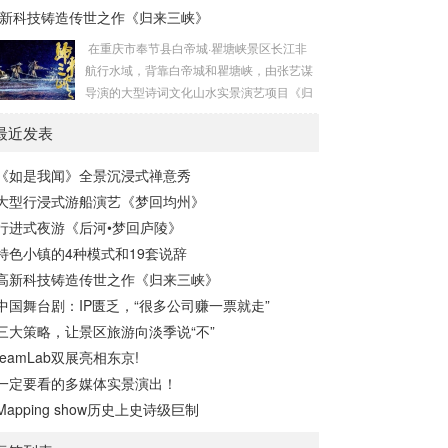
合的沉浸式演出，全景沉浸式禅意秀《如是
新科技铸造传世之作《归来三峡》
客带来一场创新的沉浸式用餐体验。保定靴
我闻》不仅是一场视觉与听觉的盛宴，更是
城是冀菜发源地，作为直隶官府菜第六代传
在重庆市奉节县白帝城·瞿塘峡景区长江非
一次对生命、...
承人，保定宴董事长梁连起先生致力于官府
航行水域，背靠白帝城和瞿塘峡，由张艺谋
菜的传承、菜谱挖掘和保护。该宴席吸取冀
导演的大型诗词文化山水实景演艺项目《归
菜饮食文化精髓，一餐一饭精雕细琢尽显匠
来三峡》终于在万众期待之中携舞载歌而
心传承，将非遗美食与原创戏剧以宴席的形
最近发表
来。 导演张艺谋、制作人沙晓岚、创意制作
式呈现在大众面前，让客人审视特定时代的
方北京锋尚世纪文化传媒股份有限公司（简
文化遗存，感受直隶文化的独特魅力。《直
《如是我闻》全景沉浸式禅意秀
称锋尚文化）携手相关主创团队历经1年多
隶一品宴》讲述直隶官...
大型行浸式游船演艺《梦回均州》
的紧张筹备，几经打磨，终成盛宴。 重庆市
奉节县，“西南四道之咽喉，吴楚万里之襟
行进式夜游《后河•梦回庐陵》
带”，是一座拥有2300多年灿烂文明的“中华
特色小镇的4种模式和19套说辞
诗城”。作为重庆市文旅“三峡牌”的主战场和
高新科技铸造传世之作《归来三峡》
最前线，《归来三峡...
中国舞台剧：IP匮乏，“很多公司赚一票就走”
三大策略，让景区旅游向淡季说“不”
teamLab双展亮相东京!
一定要看的多媒体实景演出！
Mapping show历史上史诗级巨制