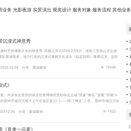
营业务
光影夜游
实景演出
视觉设计
服务对象
服务流程
其他业
景沉浸式禅意秀
越时空的佛教文化的禅意秀 震撼上演 2025年3月8日，海南三亚南山文化旅
尖团队聚城视界，倾力打造的沉浸式佛教文化演出《如是我闻》隆重试演。这部
华经》为灵感源泉的作品，通过创新的舞台设计、先进的科技手段和深刻的文化
10048
25.03.08 分类：
聚城案例
场跨越时空的心灵之旅。作为国内首部将佛教哲理与现代科技深度融合的沉浸式
秀《如是我闻》不仅是一场视觉与听觉的盛宴，更是一次对生命、...
仪式》
。外卖食盒造型的保定饮食博物馆复制保定古城“望瀛”“瞻岳”“迎薰”“拱极”4
的晨钟开城仪式每天上午在保定宴正门——西门“瞻岳”上演。 晨钟开城仪式由
宾、吉时钟鸣三个礼仪内容组成。响鞭祈福、钟鸣十声、礼炮十响、大号吹起、
7422
3.12.26 分类：
聚城案例
列站队，一城五衙署官员齐聚保定古城门下，唤醒了悠远的靴城记忆。聚城视界
项目的创作和实施，王轩堃导演曾表示，以甩鞭作为开场仪式的第一个环节，是
《
席《直隶一品宴》