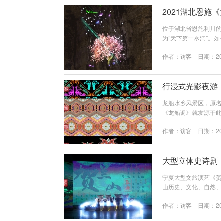
2021湖北恩施
位于湖北省恩施利川
为“天下第一水洞”。
客在视觉、听觉、触
作者：
访客
日期：202
作，呈现一场视觉盛
缘渡、同心渡、龙门
民族风情歌舞表演，歌
行浸式光影夜游
龙船水乡风景区，原名
《龙船调》就发源于此
体验文旅产品。聚城
作者：
访客
日期：202
科技呈现的视听盛宴
化、《龙船调》民歌
演绎和现代视听科技表现
大型立体史诗剧
宁夏大型文旅演艺《贺
山历史、文化、自然
现，也是最具人文历
作者：
访客
日期：202
过高科技数字技术和
阳神、葡萄仙子、岩