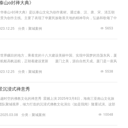
华泰山o封禅大典》
华泰山•封禅大典》是以泰山文化为创作素材。通过秦、汉、唐、宋、清五朝
背景为创作主线。主要了表现了华夏民族敬畏天地的精神导向，弘扬和歌颂了中
的“天人合一”精神。 演出共分为七个篇章，包括序幕、金戈铁马——秦、儒
5653
3.12.25 分类：
聚城案例
象——唐、艺术王朝——宋、康乾盛世——清、尾声。在短短的80分钟内穿越
时空，500名演员，5000套服装，演绎了中华民族兴衰更替的历史故事，真实再
全世界瞩目的地方，乘着党的十八大建设美丽中国、实现中国梦的浩荡东风，厦
如航船高帆远航，正朝着建设更新 厦门之美，源自自然天成。厦门是一座风
”，大海、沙滩、岛屿、小山、城市、阳光、红花、白鹭就是厦门的天然名片。
5538
3.12.25 分类：
聚城案例
，在筼筜湖与五缘湾两处，着重打造以艺术雕塑、喷泉、多媒体光影，高科技
性水域标志，以极具创新艺术形式的五缘湾与筼筜湖的实景灯光水秀为核心，从
化工...
景沉浸式禅意秀
越时空的佛教文化的禅意秀 震撼上演 2025年3月8日，海南三亚南山文化旅
尖团队聚城视界，倾力打造的沉浸式佛教文化演出《如是我闻》隆重试演。这部
华经》为灵感源泉的作品，通过创新的舞台设计、先进的科技手段和深刻的文化
10048
25.03.08 分类：
聚城案例
场跨越时空的心灵之旅。作为国内首部将佛教哲理与现代科技深度融合的沉浸式
秀《如是我闻》不仅是一场视觉与听觉的盛宴，更是一次对生命、...