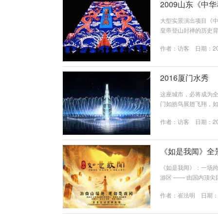
2009山东《中
大型实景演出项目《中
皇帝登山封禅的历史
国历史文化上所呈现
作者：
访客
日期：202
风雅乐——汉、盛唐气
中国5000年的历史
现了古代五朝的政...
2016厦门水秀
这座城市，必将成为
门如皓鸟展翅飞翔，
姿绰约的“海上花园
作者：
访客
日期：202
依据厦门之美的来源
呈现为主的全新艺术
而联动整片区域的景观亮
《如是我闻》全
《如是我闻》：一场跨
游区 —— 由国内顶
以佛教经典《妙法莲
作者：
崔法明
日期：20
内涵，为观众呈现一
演出，全景沉浸式禅意