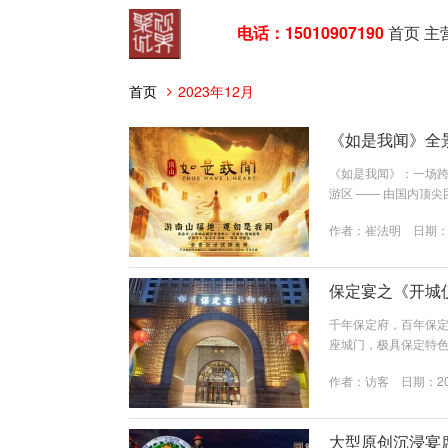
电话：15010907190
首页
主
首页
2023年12月
《如是我闻》全
《如是我闻》：一场跨
游区 —— 由国内顶
以佛教经典《妙法莲
作者：
崔法明
日期：20
内涵，为观众呈现一
演出，全景沉浸式禅意
保定宴之《开城
千年保定府，百年保定宴
座城门，极具保定特色
是响鞭祈福、众官迎
作者：
访客
日期：202
鸣锣开道，仪仗队分
负责保定宴整个演艺
经过深思熟虑的，...
大型原创沉浸宴