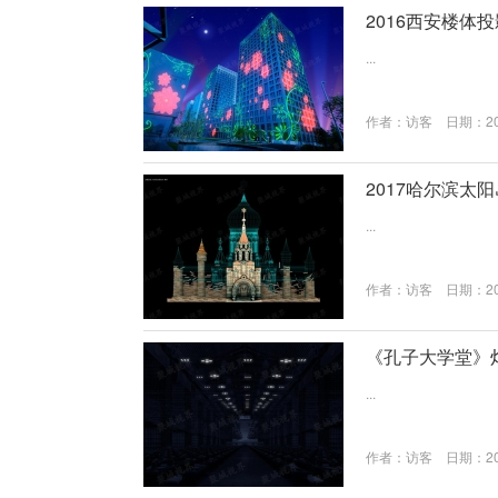
朴实、欢快热烈、动作洒
2016西安楼体
...
作者：
访客
日期：202
2017哈尔滨太
...
作者：
访客
日期：202
《孔子大学堂》
...
作者：
访客
日期：202