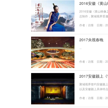
2016安徽《黄
2016安徽《黄山映
总制作，聚城视界受
联，最终展现了黄山秀
作者：
访客
日期：202
技术、舞台机械等相
千年的爱情。 《天仙
西碰撞，各界顶尖...
2017央视春晚
...
作者：
访客
日期：202
2017安徽颍上
聚城视界签约安徽颍
以及安徽颍上具体特点
的花鼓戏为主要表现
作者：
访客
日期：202
花鼓灯是传播于安徽
传统民间艺术形式。