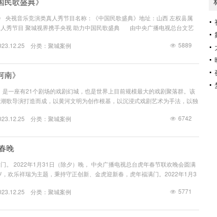
国民歌盛典》
盛典》 央视音乐竞演类真人秀节目名称：《中国民歌盛典》地址：山西 左权县属
人秀节目 聚城视界携手央视 助力中国民歌盛典 由中央广播电视总台文艺
音乐竞演类真人秀《原声天籁——中国民歌盛典》，在中央电视台综合频道播
5889
3.12.25 分类：
聚城案例
人秀为主要演绎形式，兼顾地域属性和民歌种类，涵盖原生民歌、经典民歌、创
列节目，汇...
河南》
》是一座有21个剧场的戏剧幻城，也是世界上目前规模最大的戏剧聚落群。该
王潮歌导演打造而成，以黄河文明为创作根基，以沉浸式戏剧艺术为手法，以独
体，讲述关于“土地、粮食、传承”的故事。聚城视界深度参与了该项目，负责了
6742
3.12.25 分类：
聚城案例
作。 《只有河南》由多个剧场的聚落群组合在一起，用棋盘格局分割出不同
观众在这样的戏剧聚落群里，在时空碎片里移步换景，经历不同的悲欢离合故
来。...
年春晚
门。 2022年1月31日（除夕）晚， 中央广播电视总台虎年春节联欢晚会圆满
岁，欢乐祥瑞为主题，秉持守正创新、金虎迎新春，虎年福满门。2022年1月3
广播电视总台虎年春节联欢晚会圆满播出。晚会以“福虎贺岁，欢乐祥瑞”为主
5771
3.12.25 分类：
聚城案例
出新出彩”的创作原则，注重思想、艺术、技术有机结合、互为转换，力求用丰
质朴的生活，在喜庆热烈的气氛中倾力突出团圆、团聚、团结的年味儿。 晚