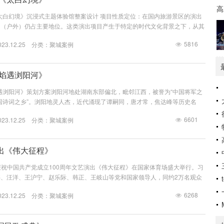
高
《太白幻境》沉浸式主题体验馆整案设计 项目性质定位：在国内旅游景区的演出
出（户外）仍占主要地位。这类演出项目产生于特定的时代文化背景之下，从其
的口碑和经济消息。随着近年来大众对文化旅游项目的审美变迁，也对照国外旅
5816
3.12.25 分类：
聚城案例
看，轻量型、多样性的中小型室内旅游秀将是今后国内旅游演出市场的主要发展
大型实景演出，在总体经费预算的划分上做了调整，可以将更大比例的经费用
《焰遇浏阳河》
焰遇浏阳河》策划方案浏阳河地处湖南东部偏北，毗邻江西，被誉为“中国将军之
“中国诗词之乡”。浏阳地灵人杰，近代涌现了谭嗣同，唐才常，焦达峰等历史名
震，宋任穷等党和国家领导人。浏阳山水秀丽，境内有景点1268个，景区40
6601
3.12.25 分类：
聚城案例
个，森林覆盖率达66.2%。 浏阳是华中大三角经济腹地和长株潭两型改革核心
济走廊重要板块和城市东翼重要组成部分，2014年长沙总规划提出浏阳为省
出《伟大征程》
晚，庆祝中国共产党成立100周年文艺演出《伟大征程》在国家体育场盛大举行。习
、汪洋、王沪宁、赵乐际、韩正、王岐山等党和国家领导人，同约2万名观众
顾中国共产党成立100年来波澜壮阔的光辉历程，共同祝福伟大的党带领中国
6268
3.12.25 分类：
聚城案例
进新时代。北京聚城视界文化创意有限公司有幸参与了此次建党百年大型情景史
觉设计与制作工作，以超高水准的设计理念、国际级别的演艺制作、一丝不苟的
，力求呈...