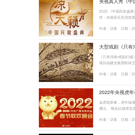
央视真人秀《中
2023 《中国民歌
性：央视音乐竞演类真
节目中心重磅打造的
作者：
访客
日期：202
出。以音乐竞演和真
编民歌等，共有10期系
大型戏剧《只有
《只有河南•戏剧幻城
项目由建业集团联袂
特的“幻城”建筑为载
作者：
访客
日期：202
幻城剧场等视觉设计工
的场景和表演空间。
事，思考过去、现在和未
2022年央视虎
金虎迎新春，虎年福满
播出。 晚会以福虎贺
1日（除夕）晚，中央
作者：
访客
日期：202
题，秉持“守正创新、
富的节目样态展现真实
会舞美设计首...