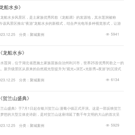
《龙船水乡》
的龙船水乡风景区，是土家族优秀民歌《龙船调》的发源地，其水莲洞被称
如今该风景区推出“夜游”龙船水乡的新模式，结合声光电等多种视觉形式，让游
觉上感受不一样的游玩体验。聚城视界完成了《龙船水乡》夜游的视觉设计工
5941
3.12.25 分类：
聚城案例
宴。龙船水乡风景区游览路线以水路为主线，从游客中心到龙船渡、采莲渡、结
渡五个渡口，以及步行廊道、清江画舫船、洞内慢游船、野花谷等全游程，皆有
声伴着游客走，舞姿装点...
《龙船水乡》
水莲洞，位于湖北省恩施土家族苗族自治州利川市，世界25首优秀民歌之一的
。新升级景区从原来的自然观光型提升为“观光+演艺+光影秀+夜游”的沉浸式
视界完成了《龙船水乡》夜游的视觉设计工作，让游客可以享受到以现代声光电
6134
3.12.25 分类：
聚城案例
。作为景区新增的核心内容，演艺及光影秀板块以深度挖掘和研究土苗民族文
文化为支撑，贯穿龙船、人物、歌舞等元素，由专业团队进行再创作，以创新的
的形式，实现民...
《贺兰山盛典》
兰山盛典》于7月1日起在银川贺兰山·漫葡小镇正式开演。这是一部反映贺兰
、梦想的大型立体史诗剧，是对贺兰山这座绵延了数千年文明的大山的首次呈
史气息的解读。聚城视界担任了此次《贺兰山盛典》的视觉设计与制作工作。通
5929
3.12.25 分类：
聚城案例
实景相结合，运用全息投影舞台、水幕、吸幕、桶纱等最新技术，将贺兰山、太
羊精灵这些虚实交错的宁夏元素融合在一起，展现一幅幅如梦如幻的盛景。聚城