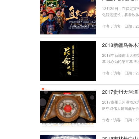
12月25日，在保定
化源远流长，将餐饮
用餐体验。保定靴城
作者：
访客
日期：202
官府菜的传承、菜谱
将非遗美食与原创戏
化的独特魅力。《直隶一
2018新疆乌鲁
2018年新疆南山大型
幕 以心为轮第五幕 天
作者：
访客
日期：202
2017贵州天河
2017贵州天河潭概
略夺取伟大建国战争胜
顶尖技术呈现绝美3D
作者：
访客
日期：202
诗篇的美，是人类和自
（一）亚洲文明之灯在
2018吉林长白